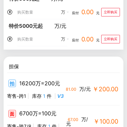
0.00
万
立即购买
应付
元
特价5000元起
万/元
0.00
万
立即购买
应付
元
担保
16200万=200元
拍
￥200.00
万/元
81.00
寄售-跨1
库存
1
件
V3
6700万=100元
面
万/
67.00
￥100.00
元
寄售-跨7/8
库存
1
件