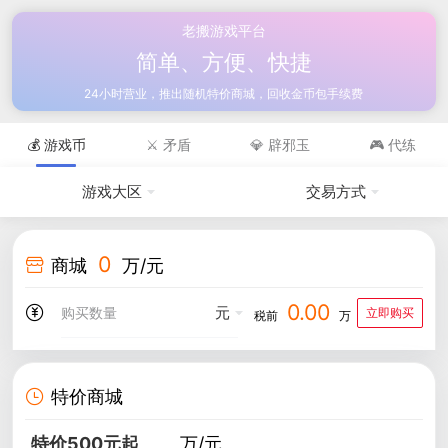
老搬游戏平台
简单、方便、快捷
24小时营业，推出随机特价商城，回收金币包手续费
💰 游戏币
⚔️ 矛盾
💎 辟邪玉
🎮 代练
游戏大区
交易方式
0
商城
万/元
0.00
元
立即购买
税前
万
特价商城
特价500元起
万/元